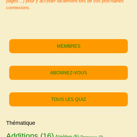
pages…) pour y accéder facilement lors de vos prochaines
connexions.
MEMBRES
ABONNEZ-VOUS
TOUS LES QUIZ
Thématique
Additions
(16)
Algèbre
(5)