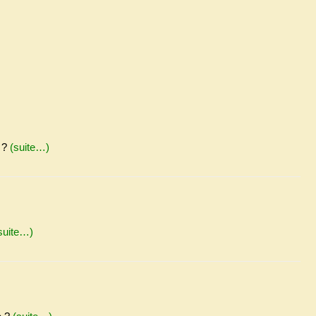
e ?
(suite…)
suite…)