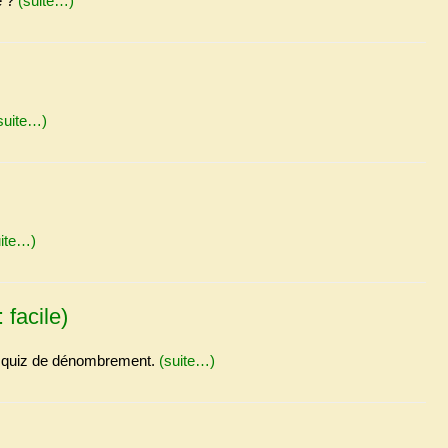
e ?
(suite…)
suite…)
uite…)
 facile)
es quiz de dénombrement.
(suite…)