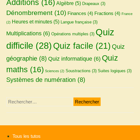
Additions
(16)
Algèbre
(5)
Drapeaux
(3)
Dénombrement
(10)
Finances
(4)
Fractions
(4)
France
Heures et minutes
(5)
Langue française
(3)
(2)
Quiz
Multiplications
(6)
Opérations multiples
(3)
difficile
(28)
Quiz facile
(21)
Quiz
Quiz
géographie
(8)
Quiz informatique
(6)
maths
(16)
Soustractions
(3)
Suites logiques
(3)
Sciences
(2)
Systèmes de numération
(8)
Rechercher :
Tous les tutos