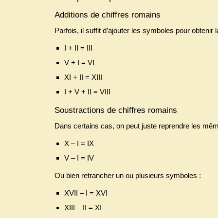
Additions de chiffres romains
Parfois, il suffit d’ajouter les symboles pour obtenir
I + II = III
V + I = VI
XI + II = XIII
I + V + II = VIII
Soustractions de chiffres romains
Dans certains cas, on peut juste reprendre les mêm
X – I = IX
V – I = IV
Ou bien retrancher un ou plusieurs symboles :
XVII – I = XVI
XIII – II = XI