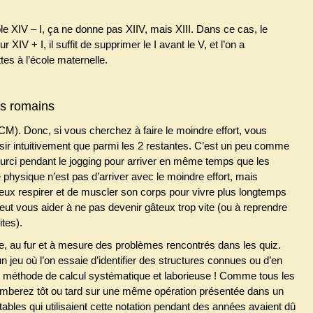
e XIV – I, ça ne donne pas XIIV, mais XIII. Dans ce cas, le
XIV + I, il suffit de supprimer le I avant le V, et l’on a
es à l’école maternelle.
es romains
CM). Donc, si vous cherchez à faire le moindre effort, vous
sir intuitivement que parmi les 2 restantes. C’est un peu comme
urci pendant le jogging pour arriver en même temps que les
 physique n’est pas d’arriver avec le moindre effort, mais
ieux respirer et de muscler son corps pour vivre plus longtemps
ut vous aider à ne pas devenir gâteux trop vite (ou à reprendre
ites).
, au fur et à mesure des problèmes rencontrés dans les quiz.
 jeu où l’on essaie d’identifier des structures connues ou d’en
e méthode de calcul systématique et laborieuse ! Comme tous les
omberez tôt ou tard sur une même opération présentée dans un
mptables qui utilisaient cette notation pendant des années avaient dû