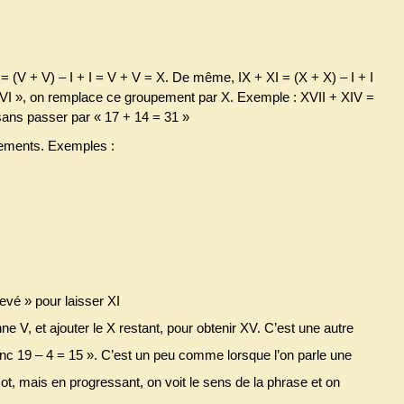
= (V + V) – I + I = V + V = X. De même, IX + XI = (X + X) – I + I
t VI », on remplace ce groupement par X. Exemple : XVII + XIV =
sans passer par « 17 + 14 = 31 »
pements. Exemples :
levé » pour laisser XI
ne V, et ajouter le X restant, pour obtenir XV. C’est une autre
donc 19 – 4 = 15 ». C’est un peu comme lorsque l’on parle une
t, mais en progressant, on voit le sens de la phrase et on