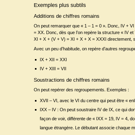
Exemples plus subtils
Additions de chiffres romains
On peut remarquer que « 1 – 1 = 0 ». Donc, IV + VI 
= XX. Donc, dès que l’on repère la structure « IV e
XI + X + (V + V) = XI + X + X = XXXI directement, 
Avec un peu d’habitude, on repère d’autres regrou
IX + XII = XXI
IV + XIII = VII
Soustractions de chiffres romains
On peut repérer des regroupements. Exemples :
XVII – VI, avec le VI du centre qui peut être « en
IXX – IV : On peut soustraire IV de IX, ce qui don
façon de voir, différente de « IXX = 19, IV = 4, 
langue étrangère. Le débutant associe chaque mo