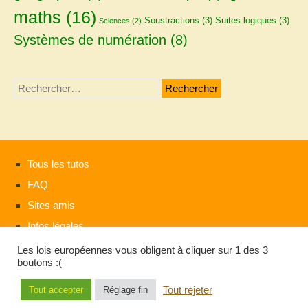
maths
(16)
Soustractions
(3)
Suites logiques
(3)
Sciences
(2)
Systèmes de numération
(8)
Rechercher :
Tous les tutos
FAQ
Sites amis
Infos légales
Les lois européennes vous obligent à cliquer sur 1 des 3
boutons :(
Tout rejeter
Tout accepter
Réglage fin
Copyright 2026
Quiz gratuits ooxo