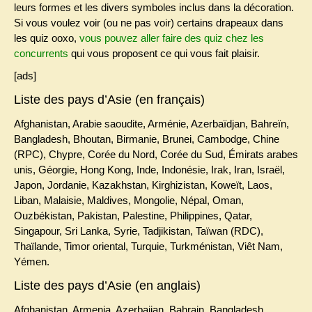
leurs formes et les divers symboles inclus dans la décoration.
Si vous voulez voir (ou ne pas voir) certains drapeaux dans
les quiz ooxo,
vous pouvez aller faire des quiz chez les
concurrents
qui vous proposent ce qui vous fait plaisir.
[ads]
Liste des pays d’Asie (en français)
Afghanistan, Arabie saoudite, Arménie, Azerbaïdjan, Bahreïn,
Bangladesh, Bhoutan, Birmanie, Brunei, Cambodge, Chine
(RPC), Chypre, Corée du Nord, Corée du Sud, Émirats arabes
unis, Géorgie, Hong Kong, Inde, Indonésie, Irak, Iran, Israël,
Japon, Jordanie, Kazakhstan, Kirghizistan, Koweït, Laos,
Liban, Malaisie, Maldives, Mongolie, Népal, Oman,
Ouzbékistan, Pakistan, Palestine, Philippines, Qatar,
Singapour, Sri Lanka, Syrie, Tadjikistan, Taïwan (RDC),
Thaïlande, Timor oriental, Turquie, Turkménistan, Viêt Nam,
Yémen.
Liste des pays d’Asie (en anglais)
Afghanistan, Armenia, Azerbaijan, Bahrain, Bangladesh,