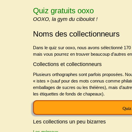
Skip
Quiz gratuits ooxo
to
content
OOXO, la gym du ciboulot !
Noms des collectionneurs
Dans le quiz sur ooxo, nous avons sélectionné 17
mais vous pourrez en trouver beaucoup d’autres en v
Collections et collectionneurs
Plusieurs orthographes sont parfois proposées. Nous
« istes » (sauf pour des mots connus comme philaté
emballages de sucres ou les théières), mais d’autr
les étiquettes de fonds de chapeaux).
Quiz 
Les collections un peu bizarres
Les méreaux